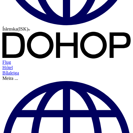
Íslenska
(
ISK
)
Flug
Hótel
Bílaleiga
Meira
...