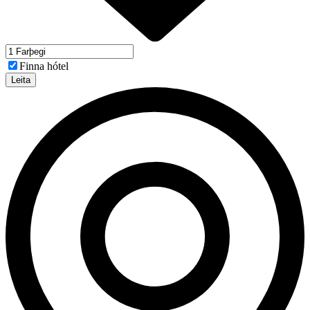
Finna hótel
Leita