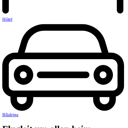
Hótel
Bílaleiga