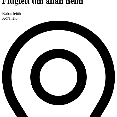
Flugleit um allan heim
Báðar leiðir
Aðra leið