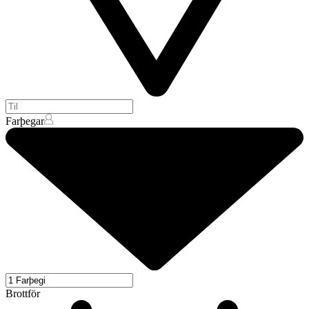
Farþegar
Brottför