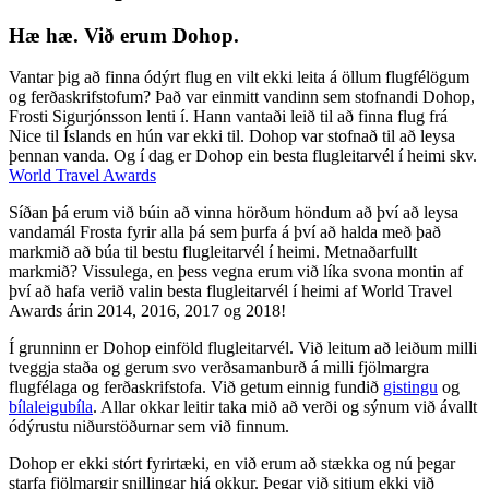
Hæ hæ. Við erum Dohop.
Vantar þig að finna ódýrt flug en vilt ekki leita á öllum flugfélögum
og ferðaskrifstofum? Það var einmitt vandinn sem stofnandi Dohop,
Frosti Sigurjónsson lenti í. Hann vantaði leið til að finna flug frá
Nice til Íslands en hún var ekki til. Dohop var stofnað til að leysa
þennan vanda. Og í dag er Dohop ein besta flugleitarvél í heimi skv.
World Travel Awards
Síðan þá erum við búin að vinna hörðum höndum að því að leysa
vandamál Frosta fyrir alla þá sem þurfa á því að halda með það
markmið að búa til bestu flugleitarvél í heimi. Metnaðarfullt
markmið? Vissulega, en þess vegna erum við líka svona montin af
því að hafa verið valin besta flugleitarvél í heimi af World Travel
Awards árin 2014, 2016, 2017 og 2018!
Í grunninn er Dohop einföld flugleitarvél. Við leitum að leiðum milli
tveggja staða og gerum svo verðsamanburð á milli fjölmargra
flugfélaga og ferðaskrifstofa. Við getum einnig fundið
gistingu
og
bílaleigubíla
. Allar okkar leitir taka mið að verði og sýnum við ávallt
ódýrustu niðurstöðurnar sem við finnum.
Dohop er ekki stórt fyrirtæki, en við erum að stækka og nú þegar
starfa fjölmargir snillingar hjá okkur. Þegar við sitjum ekki við