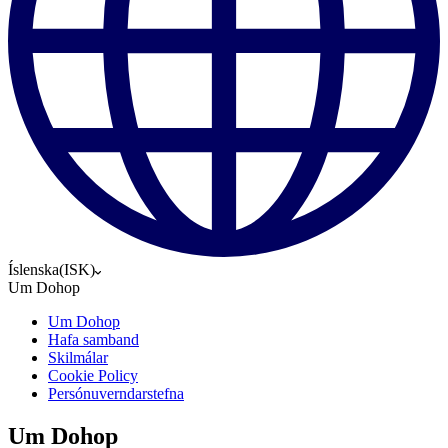
Íslenska
(
ISK
)
Um Dohop
Um Dohop
Hafa samband
Skilmálar
Cookie Policy
Persónuverndarstefna
Um Dohop