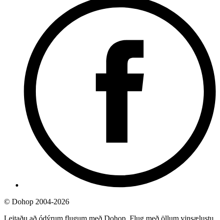
©
Dohop 2004-2026
Leitaðu að ódýrum flugum með Dohop. Flug með öllum vinsælustu