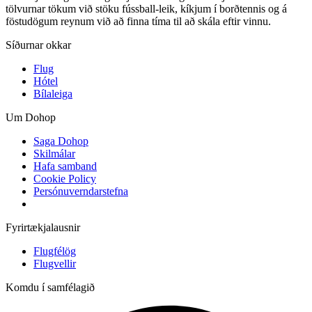
tölvurnar tökum við stöku fússball-leik, kíkjum í borðtennis og á
föstudögum reynum við að finna tíma til að skála eftir vinnu.
Síðurnar okkar
Flug
Hótel
Bílaleiga
Um Dohop
Saga Dohop
Skilmálar
Hafa samband
Cookie Policy
Persónuverndarstefna
Fyrirtækjalausnir
Flugfélög
Flugvellir
Komdu í samfélagið