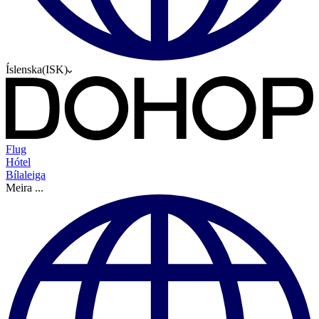
Íslenska
(
ISK
)
Flug
Hótel
Bílaleiga
Meira
...